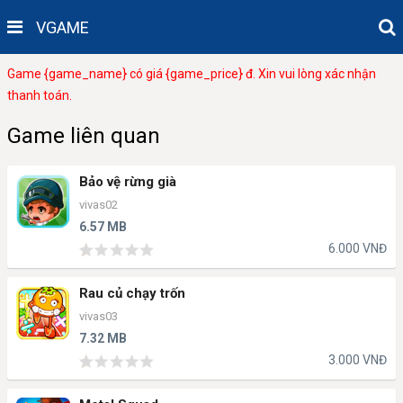
VGAME
Game {game_name} có giá {game_price} đ. Xin vui lòng xác nhận
thanh toán.
Game liên quan
Bảo vệ rừng già
vivas02
6.57 MB
6.000 VNĐ
Rau củ chạy trốn
vivas03
7.32 MB
3.000 VNĐ