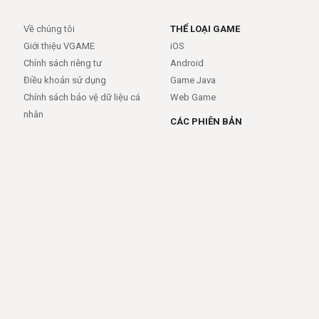
Về chúng tôi
THỂ LOẠI GAME
Giới thiệu VGAME
iOS
Chính sách riêng tư
Android
Điều khoản sử dụng
Game Java
Chính sách bảo vệ dữ liệu cá
Web Game
nhân
CÁC PHIÊN BẢN
Android
iOS
MỞ RỘNG
TRỢ GIÚP
APIs
FAQs
Feed
Trợ giúp - báo lỗi
Rss
LIÊN KẾT
Trang chủ
Giới thiệu
Giới thiệu
Dịch vụ