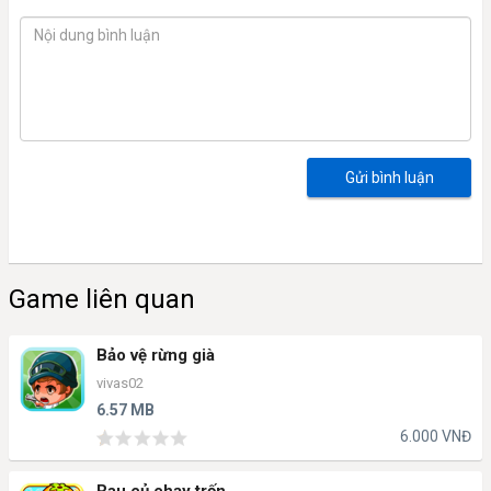
Gửi bình luận
Game liên quan
Bảo vệ rừng già
vivas02
6.57 MB
6.000 VNĐ
Rau củ chạy trốn