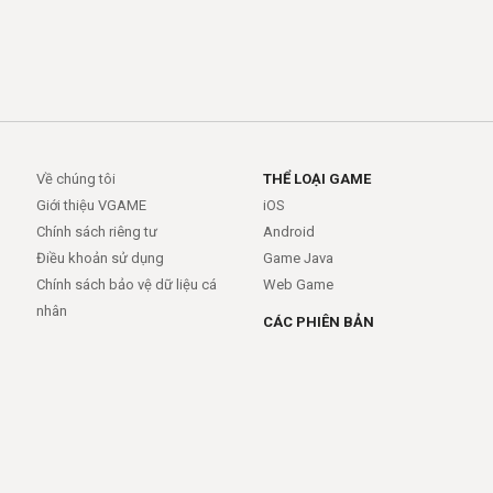
Về chúng tôi
THỂ LOẠI GAME
Giới thiệu VGAME
iOS
Chính sách riêng tư
Android
Điều khoản sử dụng
Game Java
Chính sách bảo vệ dữ liệu cá
Web Game
nhân
CÁC PHIÊN BẢN
Android
iOS
MỞ RỘNG
TRỢ GIÚP
APIs
FAQs
Feed
Trợ giúp - báo lỗi
Rss