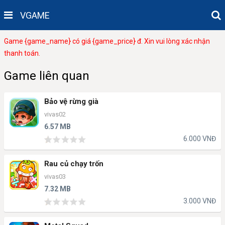
VGAME
Game {game_name} có giá {game_price} đ. Xin vui lòng xác nhận
thanh toán.
Game liên quan
Bảo vệ rừng già
vivas02
6.57 MB
6.000 VNĐ
Rau củ chạy trốn
vivas03
7.32 MB
3.000 VNĐ