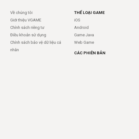
Về chúng tôi
THỂ LOẠI GAME
Giới thiệu VGAME
iOS
Chính sách riêng tư
Android
Điều khoản sử dụng
Game Java
Chính sách bảo vệ dữ liệu cá
Web Game
nhân
CÁC PHIÊN BẢN
Android
iOS
MỞ RỘNG
TRỢ GIÚP
APIs
FAQs
Feed
Trợ giúp - báo lỗi
Rss
LIÊN KẾT
Trang chủ
Giới thiệu
Giới thiệu
Dịch vụ