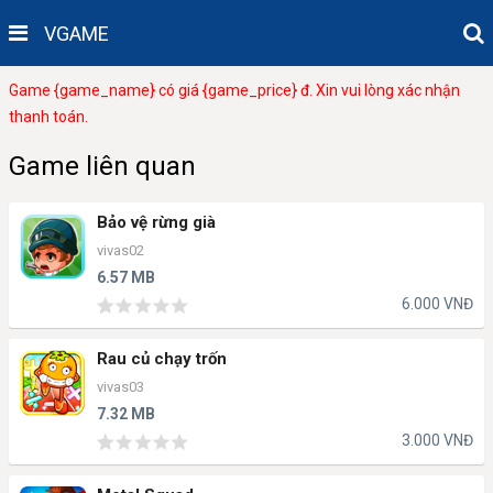
VGAME
Game {game_name} có giá {game_price} đ. Xin vui lòng xác nhận
thanh toán.
Game liên quan
Bảo vệ rừng già
vivas02
6.57 MB
6.000 VNĐ
Rau củ chạy trốn
vivas03
7.32 MB
3.000 VNĐ