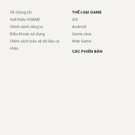
Về chúng tôi
THỂ LOẠI GAME
Giới thiệu VGAME
iOS
Chính sách riêng tư
Android
Điều khoản sử dụng
Game Java
Chính sách bảo vệ dữ liệu cá
Web Game
nhân
CÁC PHIÊN BẢN
Android
iOS
MỞ RỘNG
TRỢ GIÚP
APIs
FAQs
Feed
Trợ giúp - báo lỗi
Rss
LIÊN KẾT
Trang chủ
Giới thiệu
Giới thiệu
Dịch vụ