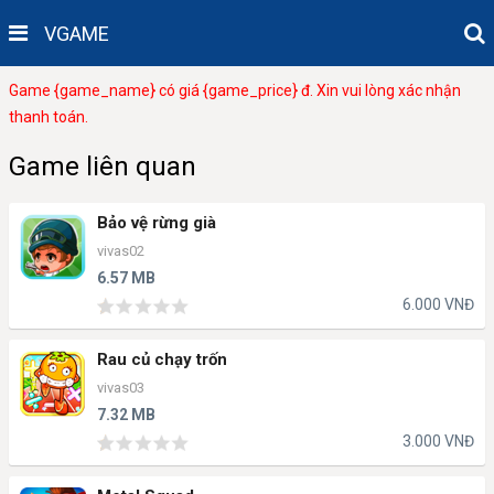
VGAME
Game {game_name} có giá {game_price} đ. Xin vui lòng xác nhận
thanh toán.
Game liên quan
Bảo vệ rừng già
vivas02
6.57 MB
6.000 VNĐ
Rau củ chạy trốn
vivas03
7.32 MB
3.000 VNĐ