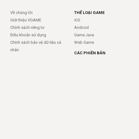
Về chúng tôi
THỂ LOẠI GAME
Giới thiệu VGAME
iOS
Chính sách riêng tư
Android
Điều khoản sử dụng
Game Java
Chính sách bảo vệ dữ liệu cá
Web Game
nhân
CÁC PHIÊN BẢN
Android
iOS
MỞ RỘNG
TRỢ GIÚP
APIs
FAQs
Feed
Trợ giúp - báo lỗi
Rss
LIÊN KẾT
Trang chủ
Giới thiệu
Giới thiệu
Dịch vụ