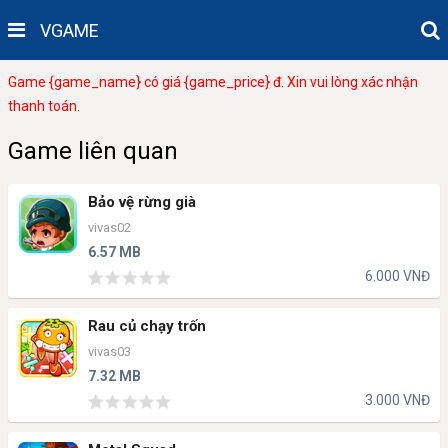
VGAME
Game {game_name} có giá {game_price} đ. Xin vui lòng xác nhận
thanh toán.
Game liên quan
Bảo vệ rừng già
vivas02
6.57 MB
6.000 VNĐ
Rau củ chạy trốn
vivas03
7.32 MB
3.000 VNĐ