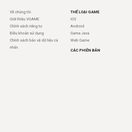
Về chúng tôi
THỂ LOẠI GAME
Giới thiệu VGAME
iOS
Chính sách riêng tư
Android
Điều khoản sử dụng
Game Java
Chính sách bảo vệ dữ liệu cá
Web Game
nhân
CÁC PHIÊN BẢN
Android
iOS
MỞ RỘNG
TRỢ GIÚP
APIs
FAQs
Feed
Trợ giúp - báo lỗi
Rss
LIÊN KẾT
Trang chủ
Giới thiệu
Giới thiệu
Dịch vụ