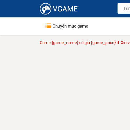
Chuyên mục game
Game {game_name} có giá {game_price} đ. Xin vu