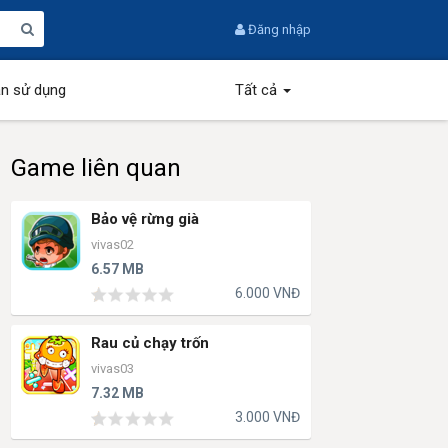
Đăng nhập
n sử dụng
Tất cả
Game liên quan
Bảo vệ rừng già
vivas02
6.57 MB
6.000 VNĐ
Rau củ chạy trốn
vivas03
7.32 MB
3.000 VNĐ