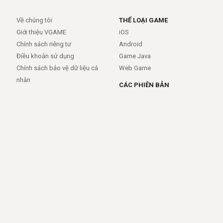
Về chúng tôi
THỂ LOẠI GAME
Giới thiệu VGAME
iOS
Chính sách riêng tư
Android
Điều khoản sử dụng
Game Java
Chính sách bảo vệ dữ liệu cá
Web Game
nhân
CÁC PHIÊN BẢN
Android
iOS
MỞ RỘNG
TRỢ GIÚP
APIs
FAQs
Feed
Trợ giúp - báo lỗi
Rss
LIÊN KẾT
Trang chủ
Giới thiệu
Giới thiệu
Dịch vụ