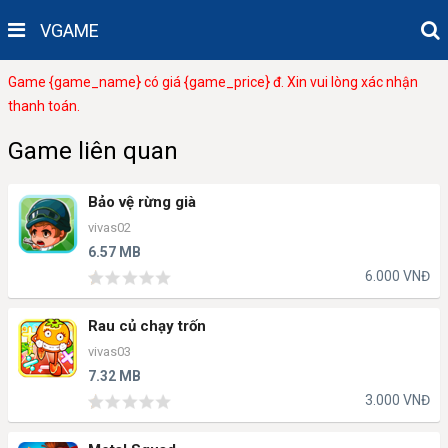
VGAME
Game {game_name} có giá {game_price} đ. Xin vui lòng xác nhận
thanh toán.
Game liên quan
Bảo vệ rừng già
vivas02
6.57 MB
6.000 VNĐ
Rau củ chạy trốn
vivas03
7.32 MB
3.000 VNĐ