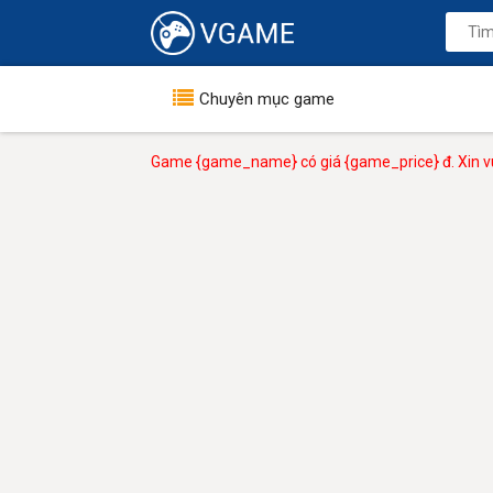
Chuyên mục game
Game {game_name} có giá {game_price} đ. Xin vu