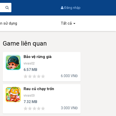
Đăng nhập
n sử dụng
Tất cả
Game liên quan
Bảo vệ rừng già
vivas02
6.57 MB
6.000 VNĐ
Rau củ chạy trốn
vivas03
7.32 MB
3.000 VNĐ