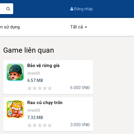
Đăng nhập
n sử dụng
Tất cả
Game liên quan
Bảo vệ rừng già
vivas02
6.57 MB
6.000 VNĐ
Rau củ chạy trốn
vivas03
7.32 MB
3.000 VNĐ