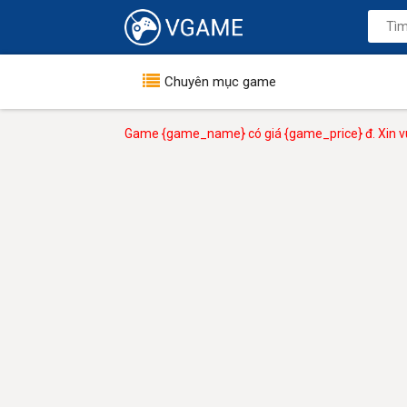
Chuyên mục game
Game {game_name} có giá {game_price} đ. Xin vu