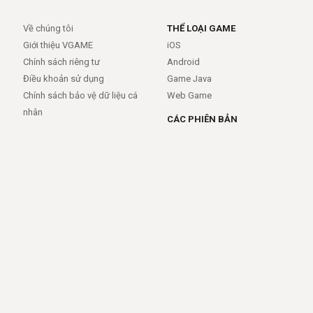
Về chúng tôi
THỂ LOẠI GAME
Giới thiệu VGAME
iOS
Chính sách riêng tư
Android
Điều khoản sử dụng
Game Java
Chính sách bảo vệ dữ liệu cá
Web Game
nhân
CÁC PHIÊN BẢN
Android
iOS
MỞ RỘNG
TRỢ GIÚP
APIs
FAQs
Feed
Trợ giúp - báo lỗi
Rss
LIÊN KẾT
Trang chủ
Giới thiệu
Giới thiệu
Dịch vụ