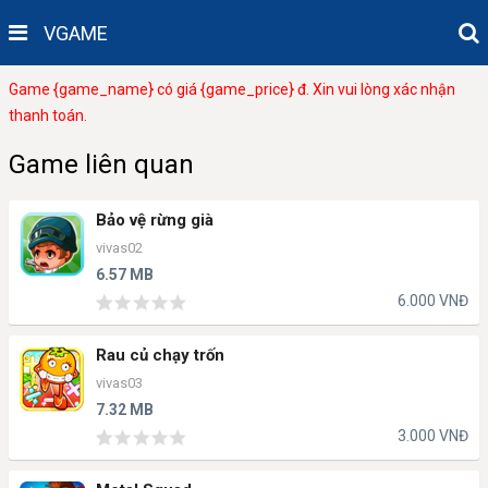
VGAME
Game {game_name} có giá {game_price} đ. Xin vui lòng xác nhận
thanh toán.
Game liên quan
Bảo vệ rừng già
vivas02
6.57 MB
6.000 VNĐ
Rau củ chạy trốn
vivas03
7.32 MB
3.000 VNĐ