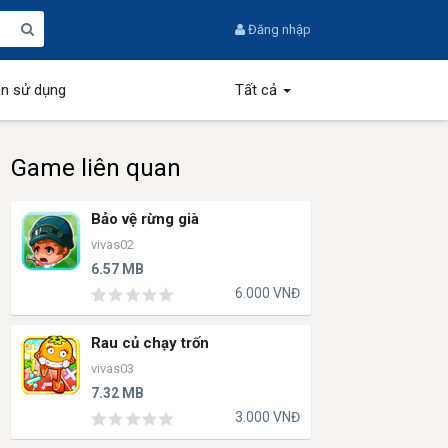
Đăng nhập
n sử dụng
Tất cả
Game liên quan
Bảo vệ rừng già
vivas02
6.57 MB
6.000 VNĐ
Rau củ chạy trốn
vivas03
7.32 MB
3.000 VNĐ