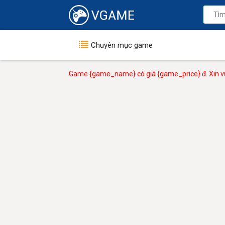
Chuyên mục game
Game {game_name} có giá {game_price} đ. Xin vu