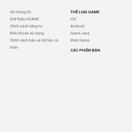
Về chúng tôi
THỂ LOẠI GAME
Giới thiệu VGAME
iOS
Chính sách riêng tư
Android
Điều khoản sử dụng
Game Java
Chính sách bảo vệ dữ liệu cá
Web Game
nhân
CÁC PHIÊN BẢN
Android
iOS
MỞ RỘNG
TRỢ GIÚP
APIs
FAQs
Feed
Trợ giúp - báo lỗi
Rss
LIÊN KẾT
Trang chủ
Giới thiệu
Giới thiệu
Dịch vụ