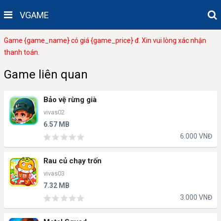
VGAME
Game {game_name} có giá {game_price} đ. Xin vui lòng xác nhận
thanh toán.
Game liên quan
Bảo vệ rừng già
vivas02
6.57 MB
6.000 VNĐ
Rau củ chạy trốn
vivas03
7.32 MB
3.000 VNĐ