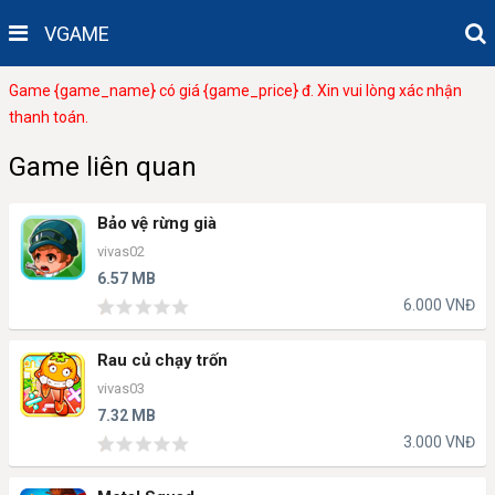
VGAME
Game {game_name} có giá {game_price} đ. Xin vui lòng xác nhận
thanh toán.
Game liên quan
Bảo vệ rừng già
vivas02
6.57 MB
6.000 VNĐ
Rau củ chạy trốn
vivas03
7.32 MB
3.000 VNĐ