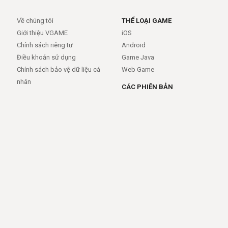
Về chúng tôi
THỂ LOẠI GAME
Giới thiệu VGAME
iOS
Chính sách riêng tư
Android
Điều khoản sử dụng
Game Java
Chính sách bảo vệ dữ liệu cá
Web Game
nhân
CÁC PHIÊN BẢN
Android
iOS
MỞ RỘNG
TRỢ GIÚP
APIs
FAQs
Feed
Trợ giúp - báo lỗi
Rss
LIÊN KẾT
Trang chủ
Giới thiệu
Giới thiệu
Dịch vụ