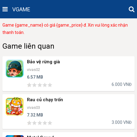
VGAME
Game {game_name} có giá {game_price} đ. Xin vui lòng xác nhận
thanh toán.
Game liên quan
Bảo vệ rừng già
vivas02
6.57 MB
6.000 VNĐ
Rau củ chạy trốn
vivas03
7.32 MB
3.000 VNĐ