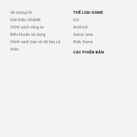
Về chúng tôi
THỂ LOẠI GAME
Giới thiệu VGAME
iOS
Chính sách riêng tư
Android
Điều khoản sử dụng
Game Java
Chính sách bảo vệ dữ liệu cá
Web Game
nhân
CÁC PHIÊN BẢN
Android
iOS
MỞ RỘNG
TRỢ GIÚP
APIs
FAQs
Feed
Trợ giúp - báo lỗi
Rss
LIÊN KẾT
Trang chủ
Giới thiệu
Giới thiệu
Dịch vụ