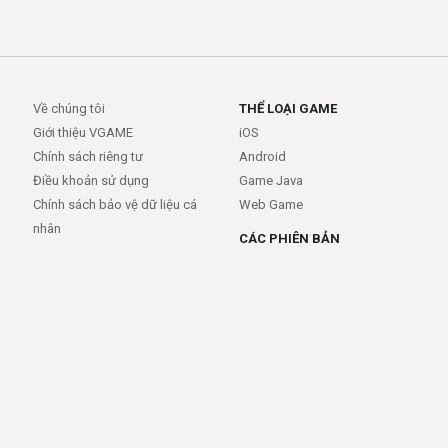
Về chúng tôi
THỂ LOẠI GAME
Giới thiệu VGAME
iOS
Chính sách riêng tư
Android
Điều khoản sử dụng
Game Java
Chính sách bảo vệ dữ liệu cá
Web Game
nhân
CÁC PHIÊN BẢN
Android
iOS
MỞ RỘNG
TRỢ GIÚP
APIs
FAQs
Feed
Trợ giúp - báo lỗi
Rss
LIÊN KẾT
Trang chủ