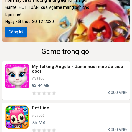
hôm nay và tận hưởng những tiện ích mà gói
Game "HOT TUẦN" của Vgame mang đến cho
bạn nhé!
Ngày kết thúc: 30-12-2030
Đăng ký
Game trong gói
My Talking Angela - Game nuôi mèo ảo siêu
cool
vivas06
93.44 MB
3.000 VNĐ
Pet Line
vivas06
7.5 MB
3.000 VNĐ