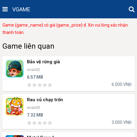
VGAME
Game {game_name} có giá {game_price} đ. Xin vui lòng xác nhận
thanh toán.
Game liên quan
Bảo vệ rừng già
vivas02
6.57 MB
6.000 VNĐ
Rau củ chạy trốn
vivas03
7.32 MB
3.000 VNĐ