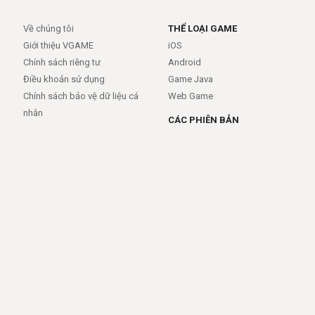
Về chúng tôi
THỂ LOẠI GAME
Giới thiệu VGAME
iOS
Chính sách riêng tư
Android
Điều khoản sử dụng
Game Java
Chính sách bảo vệ dữ liệu cá
Web Game
nhân
CÁC PHIÊN BẢN
Android
iOS
MỞ RỘNG
TRỢ GIÚP
APIs
FAQs
Feed
Trợ giúp - báo lỗi
Rss
LIÊN KẾT
Trang chủ
Giới thiệu
Giới thiệu
Dịch vụ