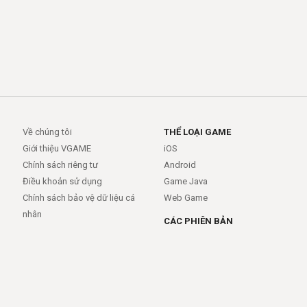
Về chúng tôi
THỂ LOẠI GAME
Giới thiệu VGAME
iOS
Chính sách riêng tư
Android
Điều khoản sử dụng
Game Java
Chính sách bảo vệ dữ liệu cá
Web Game
nhân
CÁC PHIÊN BẢN
Android
iOS
MỞ RỘNG
TRỢ GIÚP
APIs
FAQs