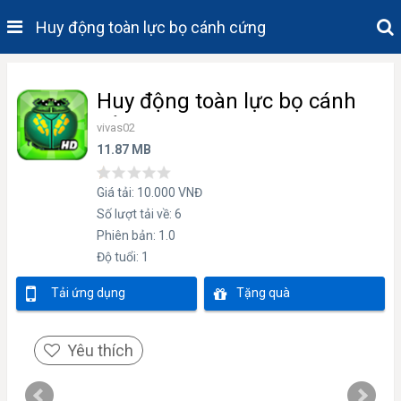
Huy động toàn lực bọ cánh cứng
Huy động toàn lực bọ cánh
cứng
vivas02
11.87 MB
Giá tải: 10.000 VNĐ
Số lượt tải về: 6
Phiên bản: 1.0
Độ tuổi: 1
Tải ứng dụng
Tặng quà
Yêu thích