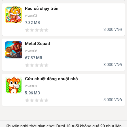
Rau củ chạy trốn
vivas03
7.32 MB
3.000 VNĐ
Metal Squad
vivas06
67.57 MB
3.000 VNĐ
Cứu chuột đồng chuột nhỏ
vivas03
5.96 MB
3.000 VNĐ
Khuyến nghị thời gian chơi: Dưới 18 tuổi không quá 90 phút liên