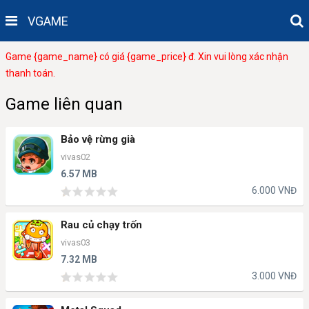
VGAME
Game {game_name} có giá {game_price} đ. Xin vui lòng xác nhận
thanh toán.
Game liên quan
Bảo vệ rừng già
vivas02
6.57 MB
6.000 VNĐ
Rau củ chạy trốn
vivas03
7.32 MB
3.000 VNĐ