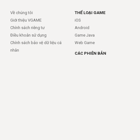
Về chúng tôi
THỂ LOẠI GAME
Giới thiệu VGAME
iOS
Chính sách riêng tư
Android
Điều khoản sử dụng
Game Java
Chính sách bảo vệ dữ liệu cá
Web Game
nhân
CÁC PHIÊN BẢN
Android
iOS
MỞ RỘNG
TRỢ GIÚP
APIs
FAQs
Feed
Trợ giúp - báo lỗi
Rss
LIÊN KẾT
Trang chủ
Giới thiệu
Giới thiệu
Dịch vụ