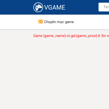
Chuyên mục game
Game {game_name} có giá {game_price} đ. Xin vu