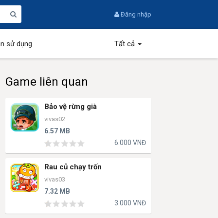
Đăng nhập
n sử dụng
Tất cả
Game liên quan
Bảo vệ rừng già
vivas02
6.57 MB
6.000 VNĐ
Rau củ chạy trốn
vivas03
7.32 MB
3.000 VNĐ