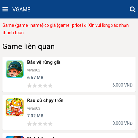
VGAME
Game {game_name} có giá {game_price} đ. Xin vui lòng xác nhận
thanh toán.
Game liên quan
Bảo vệ rừng già
vivas02
6.57 MB
6.000 VNĐ
Rau củ chạy trốn
vivas03
7.32 MB
3.000 VNĐ