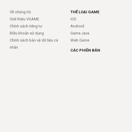
Về chúng tôi
THỂ LOẠI GAME
Giới thiệu VGAME
iOS
Chính sách riêng tư
Android
Điều khoản sử dụng
Game Java
Chính sách bảo vệ dữ liệu cá
Web Game
nhân
CÁC PHIÊN BẢN
Android
iOS
MỞ RỘNG
TRỢ GIÚP
APIs
FAQs
Feed
Trợ giúp - báo lỗi
Rss
LIÊN KẾT
Trang chủ
Giới thiệu
Giới thiệu
Dịch vụ