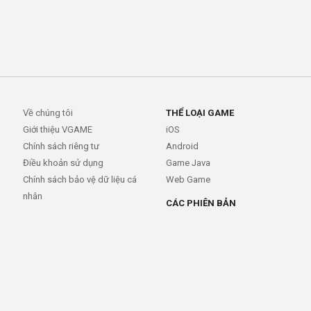
Về chúng tôi
THỂ LOẠI GAME
Giới thiệu VGAME
iOS
Chính sách riêng tư
Android
Điều khoản sử dụng
Game Java
Chính sách bảo vệ dữ liệu cá
Web Game
nhân
CÁC PHIÊN BẢN
Android
iOS
MỞ RỘNG
TRỢ GIÚP
APIs
FAQs
Feed
Trợ giúp - báo lỗi
Rss