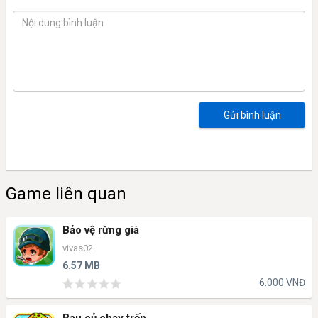
Gửi bình luận
Game liên quan
Bảo vệ rừng già
vivas02
6.57 MB
6.000 VNĐ
Rau củ chạy trốn