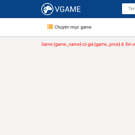
Chuyên mục game
Game {game_name} có giá {game_price} đ. Xin vu