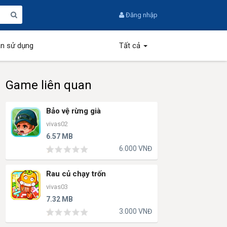
Đăng nhập
n sử dụng
Tất cả
Game liên quan
Bảo vệ rừng già
vivas02
6.57 MB
6.000 VNĐ
Rau củ chạy trốn
vivas03
7.32 MB
3.000 VNĐ