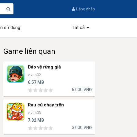
Đăng nhập
n sử dụng
Tất cả
Game liên quan
Bảo vệ rừng già
vivas02
6.57 MB
6.000 VNĐ
Rau củ chạy trốn
vivas03
7.32 MB
3.000 VNĐ