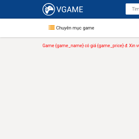
Chuyên mục game
Game {game_name} có giá {game_price} đ. Xin vu