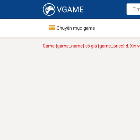
Chuyên mục game
Game {game_name} có giá {game_price} đ. Xin vu