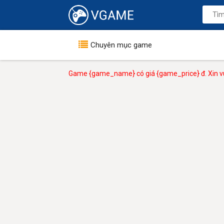
Chuyên mục game
Game {game_name} có giá {game_price} đ. Xin vu