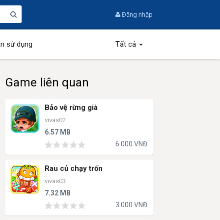
Đăng nhập
n sử dụng
Tất cả
Game liên quan
Bảo vệ rừng già
vivas02
6.57 MB
6.000 VNĐ
Rau củ chạy trốn
vivas03
7.32 MB
3.000 VNĐ