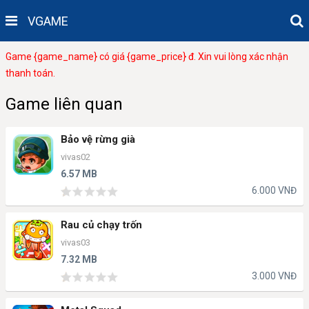
VGAME
Game {game_name} có giá {game_price} đ. Xin vui lòng xác nhận
thanh toán.
Game liên quan
Bảo vệ rừng già
vivas02
6.57 MB
6.000 VNĐ
Rau củ chạy trốn
vivas03
7.32 MB
3.000 VNĐ