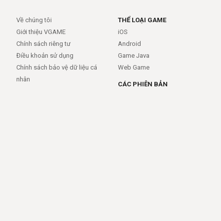
Về chúng tôi
THỂ LOẠI GAME
Giới thiệu VGAME
iOS
Chính sách riêng tư
Android
Điều khoản sử dụng
Game Java
Chính sách bảo vệ dữ liệu cá
Web Game
nhân
CÁC PHIÊN BẢN
Android
iOS
MỞ RỘNG
TRỢ GIÚP
APIs
FAQs
Feed
Trợ giúp - báo lỗi
Rss
LIÊN KẾT
Trang chủ
Giới thiệu
Giới thiệu
Dịch vụ