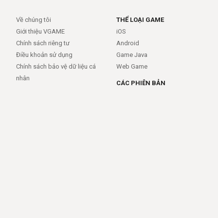
Về chúng tôi
THỂ LOẠI GAME
Giới thiệu VGAME
iOS
Chính sách riêng tư
Android
Điều khoản sử dụng
Game Java
Chính sách bảo vệ dữ liệu cá
Web Game
nhân
CÁC PHIÊN BẢN
Android
iOS
MỞ RỘNG
TRỢ GIÚP
APIs
FAQs
Feed
Trợ giúp - báo lỗi
Rss
LIÊN KẾT
Trang chủ
Giới thiệu
Giới thiệu
Dịch vụ