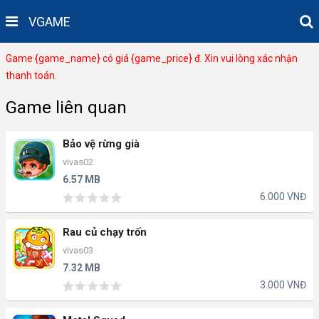
VGAME
Game {game_name} có giá {game_price} đ. Xin vui lòng xác nhận
thanh toán.
Game liên quan
Bảo vệ rừng già
vivas02
6.57 MB
6.000 VNĐ
Rau củ chạy trốn
vivas03
7.32 MB
3.000 VNĐ