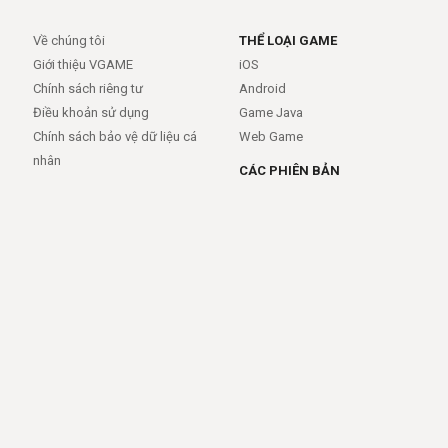
Về chúng tôi
THỂ LOẠI GAME
Giới thiệu VGAME
iOS
Chính sách riêng tư
Android
Điều khoản sử dụng
Game Java
Chính sách bảo vệ dữ liệu cá
Web Game
nhân
CÁC PHIÊN BẢN
Android
iOS
MỞ RỘNG
TRỢ GIÚP
APIs
FAQs
Feed
Trợ giúp - báo lỗi
Rss
LIÊN KẾT
Trang chủ
Giới thiệu
Giới thiệu
Dịch vụ