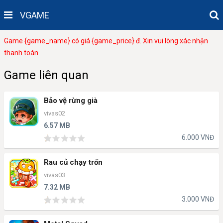
VGAME
Game {game_name} có giá {game_price} đ. Xin vui lòng xác nhận
thanh toán.
Game liên quan
Bảo vệ rừng già
vivas02
6.57 MB
6.000 VNĐ
Rau củ chạy trốn
vivas03
7.32 MB
3.000 VNĐ