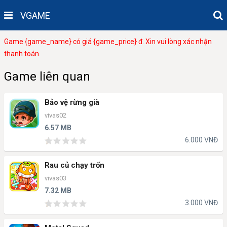
VGAME
Game {game_name} có giá {game_price} đ. Xin vui lòng xác nhận
thanh toán.
Game liên quan
Bảo vệ rừng già
vivas02
6.57 MB
6.000 VNĐ
Rau củ chạy trốn
vivas03
7.32 MB
3.000 VNĐ