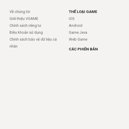
Về chúng tôi
THỂ LOẠI GAME
Giới thiệu VGAME
iOS
Chính sách riêng tư
Android
Điều khoản sử dụng
Game Java
Chính sách bảo vệ dữ liệu cá
Web Game
nhân
CÁC PHIÊN BẢN
Android
iOS
MỞ RỘNG
TRỢ GIÚP
APIs
FAQs
Feed
Trợ giúp - báo lỗi
Rss
LIÊN KẾT
Trang chủ
Giới thiệu
Giới thiệu
Dịch vụ