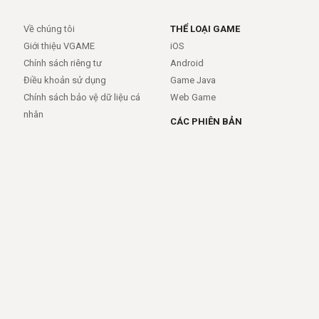
Về chúng tôi
THỂ LOẠI GAME
Giới thiệu VGAME
iOS
Chính sách riêng tư
Android
Điều khoản sử dụng
Game Java
Chính sách bảo vệ dữ liệu cá
Web Game
nhân
CÁC PHIÊN BẢN
Android
iOS
MỞ RỘNG
TRỢ GIÚP
APIs
FAQs
Feed
Trợ giúp - báo lỗi
Rss
LIÊN KẾT
Trang chủ
Giới thiệu
Giới thiệu
Dịch vụ