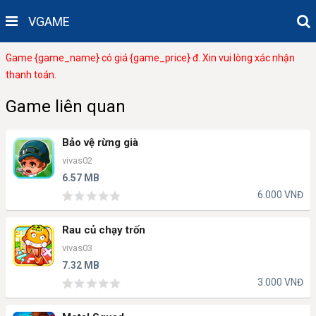
VGAME
Game {game_name} có giá {game_price} đ. Xin vui lòng xác nhận
thanh toán.
Game liên quan
Bảo vệ rừng già
vivas02
6.57 MB
6.000 VNĐ
Rau củ chạy trốn
vivas03
7.32 MB
3.000 VNĐ