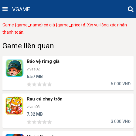
VGAME
Game {game_name} có giá {game_price} đ. Xin vui lòng xác nhận
thanh toán.
Game liên quan
Bảo vệ rừng già
vivas02
6.57 MB
6.000 VNĐ
Rau củ chạy trốn
vivas03
7.32 MB
3.000 VNĐ