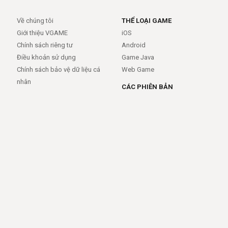
Về chúng tôi
THỂ LOẠI GAME
Giới thiệu VGAME
iOS
Chính sách riêng tư
Android
Điều khoản sử dụng
Game Java
Chính sách bảo vệ dữ liệu cá
Web Game
nhân
CÁC PHIÊN BẢN
Android
iOS
MỞ RỘNG
TRỢ GIÚP
APIs
FAQs
Feed
Trợ giúp - báo lỗi
Rss
LIÊN KẾT
Trang chủ
Giới thiệu
Giới thiệu
Dịch vụ